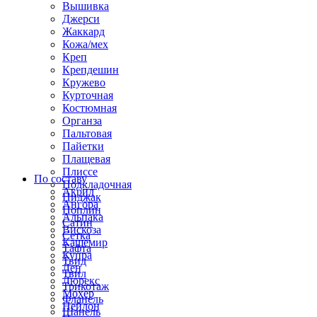
Вышивка
Джерси
Жаккард
Кожа/мех
Креп
Крепдешин
Кружево
Курточная
Костюмная
Органза
Пальтовая
Пайетки
Плащевая
Плиссе
По составу
Подкладочная
Акрил
Пиджак
Ангора
Поплин
Альпака
Сатин
Вискоза
Сетка
Кашемир
Тафта
Купра
Твид
Лен
Твил
Люрекс
Трикотаж
Мохер
Фланель
Нейлон
Шанель