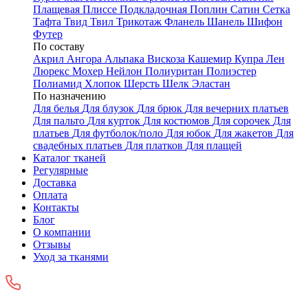
Плащевая
Плиссе
Подкладочная
Поплин
Сатин
Сетка
Тафта
Твид
Твил
Трикотаж
Фланель
Шанель
Шифон
Футер
По составу
Акрил
Ангора
Альпака
Вискоза
Кашемир
Купра
Лен
Люрекс
Мохер
Нейлон
Полиуритан
Полиэстер
Полиамид
Хлопок
Шерсть
Шелк
Эластан
По назначению
Для белья
Для блузок
Для брюк
Для вечерних платьев
Для пальто
Для курток
Для костюмов
Для сорочек
Для
платьев
Для футболок/поло
Для юбок
Для жакетов
Для
свадебных платьев
Для платков
Для плащей
Каталог тканей
Регулярные
Доставка
Оплата
Контакты
Блог
О компании
Отзывы
Уход за тканями