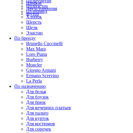
Полиуритан
Шифон
Полиэстер
Двухсторонняя
Полиамид
Футер
Хлопок
Шерсть
Шелк
Эластан
По бренду
Brunello Cuccinelli
Max Mara
Loro Piana
Burberry
Moncler
Giorgio Armani
Ermano Scervino
La Perla
По назначению
Для белья
Для блузок
Для брюк
Для вечерних платьев
Для пальто
Для курток
Для костюмов
Для сорочек