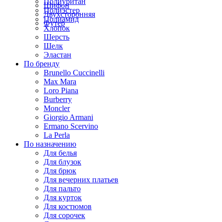
Полиуритан
Шифон
Полиэстер
Двухсторонняя
Полиамид
Футер
Хлопок
Шерсть
Шелк
Эластан
По бренду
Brunello Cuccinelli
Max Mara
Loro Piana
Burberry
Moncler
Giorgio Armani
Ermano Scervino
La Perla
По назначению
Для белья
Для блузок
Для брюк
Для вечерних платьев
Для пальто
Для курток
Для костюмов
Для сорочек