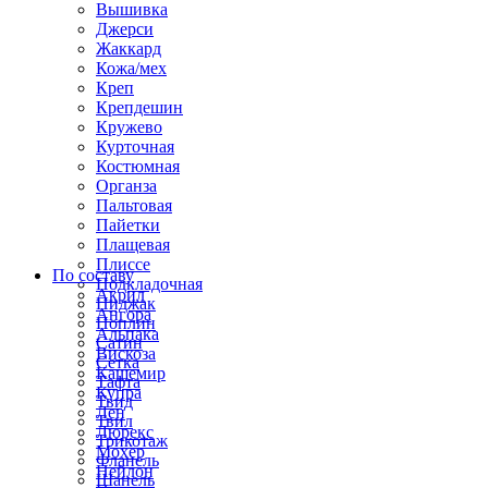
Вышивка
Джерси
Жаккард
Кожа/мех
Креп
Крепдешин
Кружево
Курточная
Костюмная
Органза
Пальтовая
Пайетки
Плащевая
Плиссе
По составу
Подкладочная
Акрил
Пиджак
Ангора
Поплин
Альпака
Сатин
Вискоза
Сетка
Кашемир
Тафта
Купра
Твид
Лен
Твил
Люрекс
Трикотаж
Мохер
Фланель
Нейлон
Шанель