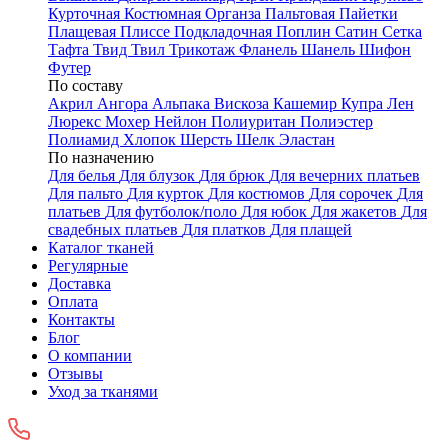
Курточная
Костюмная
Органза
Пальтовая
Пайетки
Плащевая
Плиссе
Подкладочная
Поплин
Сатин
Сетка
Тафта
Твид
Твил
Трикотаж
Фланель
Шанель
Шифон
Футер
По составу
Акрил
Ангора
Альпака
Вискоза
Кашемир
Купра
Лен
Люрекс
Мохер
Нейлон
Полиуритан
Полиэстер
Полиамид
Хлопок
Шерсть
Шелк
Эластан
По назначению
Для белья
Для блузок
Для брюк
Для вечерних платьев
Для пальто
Для курток
Для костюмов
Для сорочек
Для
платьев
Для футболок/поло
Для юбок
Для жакетов
Для
свадебных платьев
Для платков
Для плащей
Каталог тканей
Регулярные
Доставка
Оплата
Контакты
Блог
О компании
Отзывы
Уход за тканями