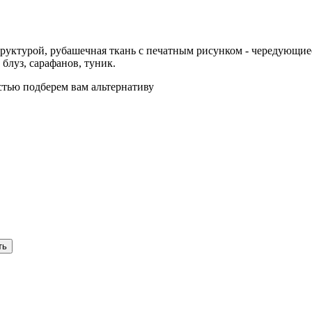
уктурой, рубашечная ткань с печатным рисунком - чередующиес
блуз, сарафанов, туник.
стью подберем вам альтернативу
ть