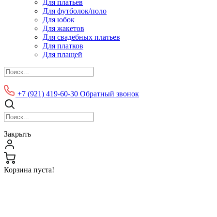
Для платьев
Для футболок/поло
Для юбок
Для жакетов
Для свадебных платьев
Для платков
Для плащей
+7 (921) 419-60-30
Обратный звонок
Закрыть
Корзина пуста!