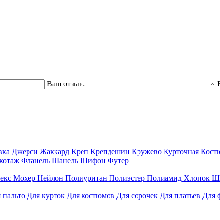
Ваш отзыв:
вка
Джерси
Жаккард
Креп
Крепдешин
Кружево
Курточная
Кост
котаж
Фланель
Шанель
Шифон
Футер
екс
Мохер
Нейлон
Полиуритан
Полиэстер
Полиамид
Хлопок
Ш
 пальто
Для курток
Для костюмов
Для сорочек
Для платьев
Для 