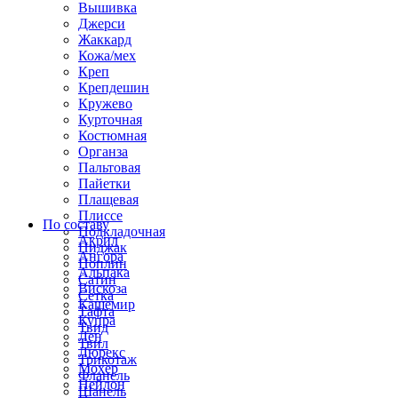
Вышивка
Джерси
Жаккард
Кожа/мех
Креп
Крепдешин
Кружево
Курточная
Костюмная
Органза
Пальтовая
Пайетки
Плащевая
Плиссе
По составу
Подкладочная
Акрил
Пиджак
Ангора
Поплин
Альпака
Сатин
Вискоза
Сетка
Кашемир
Тафта
Купра
Твид
Лен
Твил
Люрекс
Трикотаж
Мохер
Фланель
Нейлон
Шанель