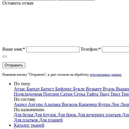
Оставить отзыв
Ваше имя:*
Телефон:*
Отправить
Нажимая кнопку "Отправить", я даю согласие на обработку
персональных данных
По типу
Атлас
Бархат
Батист
Бифлекс
Букле
Вельвет
Вуаль
Выши
Подкладочная
Поплин
Сатин
Сетка
Тафта
Твид
Твил
Три
По составу
Акрил
Ангора
Альпака
Вискоза
Кашемир
Купра
Лен
Люр
По назначению
Для белья
Для блузок
Для брюк
Для вечерних платьев
Для
Для платков
Для плащей
Каталог тканей