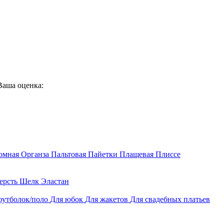
Ваша оценка:
юмная
Органза
Пальтовая
Пайетки
Плащевая
Плиссе
ерсть
Шелк
Эластан
футболок/поло
Для юбок
Для жакетов
Для свадебных платьев