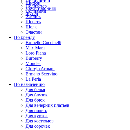
Полиуритан
Шифон
Полиэстер
Двухсторонняя
Полиамид
Футер
Хлопок
Шерсть
Шелк
Эластан
По бренду
Brunello Cuccinelli
Max Mara
Loro Piana
Burberry
Moncler
Giorgio Armani
Ermano Scervino
La Perla
По назначению
Для белья
Для блузок
Для брюк
Для вечерних платьев
Для пальто
Для курток
Для костюмов
Для сорочек