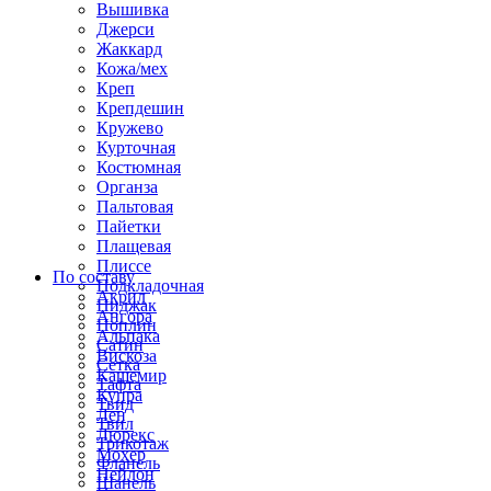
Вышивка
Джерси
Жаккард
Кожа/мех
Креп
Крепдешин
Кружево
Курточная
Костюмная
Органза
Пальтовая
Пайетки
Плащевая
Плиссе
По составу
Подкладочная
Акрил
Пиджак
Ангора
Поплин
Альпака
Сатин
Вискоза
Сетка
Кашемир
Тафта
Купра
Твид
Лен
Твил
Люрекс
Трикотаж
Мохер
Фланель
Нейлон
Шанель