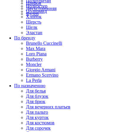
Полиуритан
Шифон
Полиэстер
Двухсторонняя
Полиамид
Футер
Хлопок
Шерсть
Шелк
Эластан
По бренду
Brunello Cuccinelli
Max Mara
Loro Piana
Burberry
Moncler
Giorgio Armani
Ermano Scervino
La Perla
По назначению
Для белья
Для блузок
Для брюк
Для вечерних платьев
Для пальто
Для курток
Для костюмов
Для сорочек