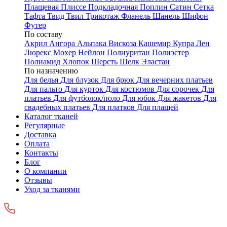
Плащевая
Плиссе
Подкладочная
Поплин
Сатин
Сетка
Тафта
Твид
Твил
Трикотаж
Фланель
Шанель
Шифон
Футер
По составу
Акрил
Ангора
Альпака
Вискоза
Кашемир
Купра
Лен
Люрекс
Мохер
Нейлон
Полиуритан
Полиэстер
Полиамид
Хлопок
Шерсть
Шелк
Эластан
По назначению
Для белья
Для блузок
Для брюк
Для вечерних платьев
Для пальто
Для курток
Для костюмов
Для сорочек
Для
платьев
Для футболок/поло
Для юбок
Для жакетов
Для
свадебных платьев
Для платков
Для плащей
Каталог тканей
Регулярные
Доставка
Оплата
Контакты
Блог
О компании
Отзывы
Уход за тканями