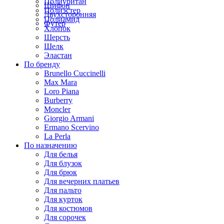
Полиуритан
Шифон
Полиэстер
Двухсторонняя
Полиамид
Футер
Хлопок
Шерсть
Шелк
Эластан
По бренду
Brunello Cuccinelli
Max Mara
Loro Piana
Burberry
Moncler
Giorgio Armani
Ermano Scervino
La Perla
По назначению
Для белья
Для блузок
Для брюк
Для вечерних платьев
Для пальто
Для курток
Для костюмов
Для сорочек