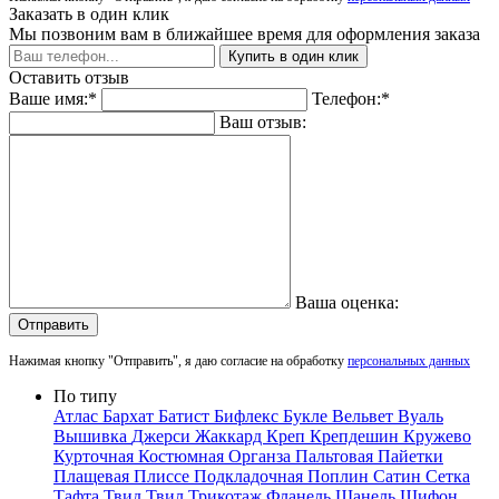
Заказать в один клик
Мы позвоним вам в ближайшее время для оформления заказа
Купить в один клик
Оставить отзыв
Ваше имя:*
Телефон:*
Ваш отзыв:
Ваша оценка:
Отправить
Нажимая кнопку "Отправить", я даю согласие на обработку
персональных данных
По типу
Атлас
Бархат
Батист
Бифлекс
Букле
Вельвет
Вуаль
Вышивка
Джерси
Жаккард
Креп
Крепдешин
Кружево
Курточная
Костюмная
Органза
Пальтовая
Пайетки
Плащевая
Плиссе
Подкладочная
Поплин
Сатин
Сетка
Тафта
Твид
Твил
Трикотаж
Фланель
Шанель
Шифон