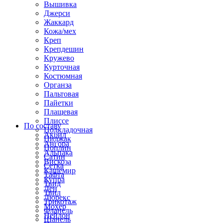
Вышивка
Джерси
Жаккард
Кожа/мех
Креп
Крепдешин
Кружево
Курточная
Костюмная
Органза
Пальтовая
Пайетки
Плащевая
Плиссе
По составу
Подкладочная
Акрил
Пиджак
Ангора
Поплин
Альпака
Сатин
Вискоза
Сетка
Кашемир
Тафта
Купра
Твид
Лен
Твил
Люрекс
Трикотаж
Мохер
Фланель
Нейлон
Шанель