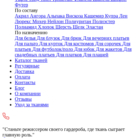
Футер
По составу
Акрил
Ангора
Альпака
Вискоза
Кашемир
Купра
Лен
Люрекс
Мохер
Нейлон
Полиуритан
Полиэстер
Полиамид
Хлопок
Шерсть
Шелк
Эластан
По назначению
Для белья
Для блузок
Для брюк
Для вечерних платьев
Для пальто
Для курток
Для костюмов
Для сорочек
Для
платьев
Для футболок/поло
Для юбок
Для жакетов
Для
свадебных платьев
Для платков
Для плащей
Каталог тканей
Регулярные
Доставка
Оплата
Контакты
Блог
О компании
Отзывы
Уход за тканями
"Станьте режиссером своего гардероба, где ткань сыграет
главную роль."