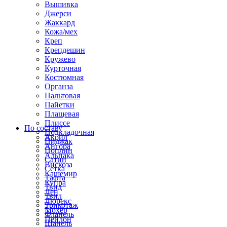
Вышивка
Джерси
Жаккард
Кожа/мех
Креп
Крепдешин
Кружево
Курточная
Костюмная
Органза
Пальтовая
Пайетки
Плащевая
Плиссе
По составу
Подкладочная
Акрил
Пиджак
Ангора
Поплин
Альпака
Сатин
Вискоза
Сетка
Кашемир
Тафта
Купра
Твид
Лен
Твил
Люрекс
Трикотаж
Мохер
Фланель
Нейлон
Шанель