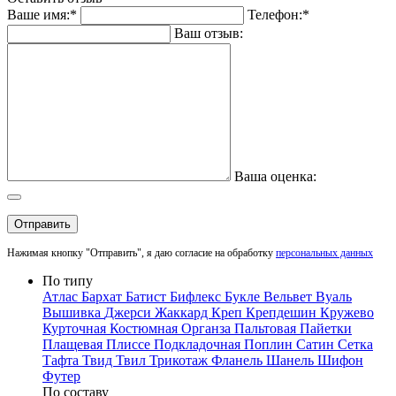
Ваше имя:*
Телефон:*
Ваш отзыв:
Ваша оценка:
Отправить
Нажимая кнопку "Отправить", я даю согласие на обработку
персональных данных
По типу
Атлас
Бархат
Батист
Бифлекс
Букле
Вельвет
Вуаль
Вышивка
Джерси
Жаккард
Креп
Крепдешин
Кружево
Курточная
Костюмная
Органза
Пальтовая
Пайетки
Плащевая
Плиссе
Подкладочная
Поплин
Сатин
Сетка
Тафта
Твид
Твил
Трикотаж
Фланель
Шанель
Шифон
Футер
По составу