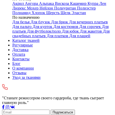
Акрил
Ангора
Альпака
Вискоза
Кашемир
Купра
Лен
Люрекс
Мохер
Нейлон
Полиуритан
Полиэстер
Полиамид
Хлопок
Шерсть
Шелк
Эластан
По назначению
Для белья
Для блузок
Для брюк
Для вечерних платьев
Для пальто
Для курток
Для костюмов
Для сорочек
Для
платьев
Для футболок/поло
Для юбок
Для жакетов
Для
свадебных платьев
Для платков
Для плащей
Каталог тканей
Регулярные
Доставка
Оплата
Контакты
Блог
О компании
Отзывы
Уход за тканями
"Станьте режиссером своего гардероба, где ткань сыграет
главную роль."
Подписаться