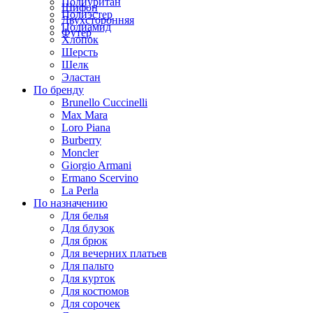
Полиуритан
Шифон
Полиэстер
Двухсторонняя
Полиамид
Футер
Хлопок
Шерсть
Шелк
Эластан
По бренду
Brunello Cuccinelli
Max Mara
Loro Piana
Burberry
Moncler
Giorgio Armani
Ermano Scervino
La Perla
По назначению
Для белья
Для блузок
Для брюк
Для вечерних платьев
Для пальто
Для курток
Для костюмов
Для сорочек