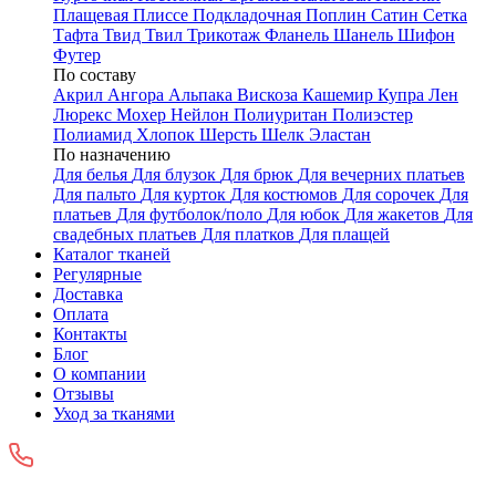
Плащевая
Плиссе
Подкладочная
Поплин
Сатин
Сетка
Тафта
Твид
Твил
Трикотаж
Фланель
Шанель
Шифон
Футер
По составу
Акрил
Ангора
Альпака
Вискоза
Кашемир
Купра
Лен
Люрекс
Мохер
Нейлон
Полиуритан
Полиэстер
Полиамид
Хлопок
Шерсть
Шелк
Эластан
По назначению
Для белья
Для блузок
Для брюк
Для вечерних платьев
Для пальто
Для курток
Для костюмов
Для сорочек
Для
платьев
Для футболок/поло
Для юбок
Для жакетов
Для
свадебных платьев
Для платков
Для плащей
Каталог тканей
Регулярные
Доставка
Оплата
Контакты
Блог
О компании
Отзывы
Уход за тканями