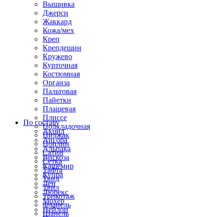
Вышивка
Джерси
Жаккард
Кожа/мех
Креп
Крепдешин
Кружево
Курточная
Костюмная
Органза
Пальтовая
Пайетки
Плащевая
Плиссе
По составу
Подкладочная
Акрил
Пиджак
Ангора
Поплин
Альпака
Сатин
Вискоза
Сетка
Кашемир
Тафта
Купра
Твид
Лен
Твил
Люрекс
Трикотаж
Мохер
Фланель
Нейлон
Шанель