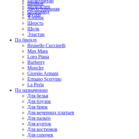
Полиуритан
Шифон
Полиэстер
Двухсторонняя
Полиамид
Футер
Хлопок
Шерсть
Шелк
Эластан
По бренду
Brunello Cuccinelli
Max Mara
Loro Piana
Burberry
Moncler
Giorgio Armani
Ermano Scervino
La Perla
По назначению
Для белья
Для блузок
Для брюк
Для вечерних платьев
Для пальто
Для курток
Для костюмов
Для сорочек