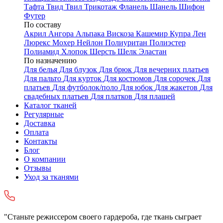
Тафта
Твид
Твил
Трикотаж
Фланель
Шанель
Шифон
Футер
По составу
Акрил
Ангора
Альпака
Вискоза
Кашемир
Купра
Лен
Люрекс
Мохер
Нейлон
Полиуритан
Полиэстер
Полиамид
Хлопок
Шерсть
Шелк
Эластан
По назначению
Для белья
Для блузок
Для брюк
Для вечерних платьев
Для пальто
Для курток
Для костюмов
Для сорочек
Для
платьев
Для футболок/поло
Для юбок
Для жакетов
Для
свадебных платьев
Для платков
Для плащей
Каталог тканей
Регулярные
Доставка
Оплата
Контакты
Блог
О компании
Отзывы
Уход за тканями
"Станьте режиссером своего гардероба, где ткань сыграет