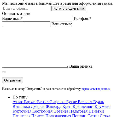
Мы позвоним вам в ближайшее время для оформления заказа
Купить в один клик
Оставить отзыв
Ваше имя:*
Телефон:*
Ваш отзыв:
Ваша оценка:
Отправить
Нажимая кнопку "Отправить", я даю согласие на обработку
персональных данных
По типу
Атлас
Бархат
Батист
Бифлекс
Букле
Вельвет
Вуаль
Вышивка
Джерси
Жаккард
Креп
Крепдешин
Кружево
Курточная
Костюмная
Органза
Пальтовая
Пайетки
Плащевая
Плиссе
Подкладочная
Поплин
Сатин
Сетка