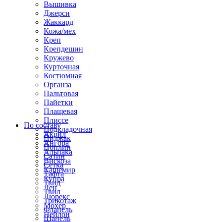
Вышивка
Джерси
Жаккард
Кожа/мех
Креп
Крепдешин
Кружево
Курточная
Костюмная
Органза
Пальтовая
Пайетки
Плащевая
Плиссе
По составу
Подкладочная
Акрил
Пиджак
Ангора
Поплин
Альпака
Сатин
Вискоза
Сетка
Кашемир
Тафта
Купра
Твид
Лен
Твил
Люрекс
Трикотаж
Мохер
Фланель
Нейлон
Шанель