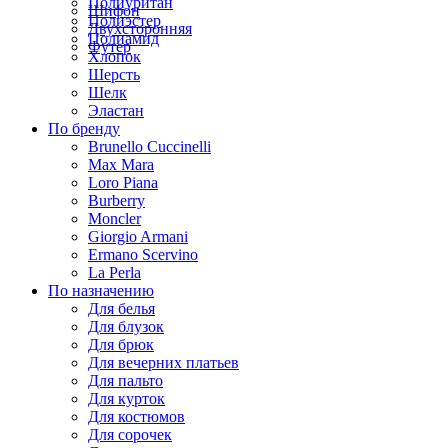
Полиуритан
Шифон
Полиэстер
Двухсторонняя
Полиамид
Футер
Хлопок
Шерсть
Шелк
Эластан
По бренду
Brunello Cuccinelli
Max Mara
Loro Piana
Burberry
Moncler
Giorgio Armani
Ermano Scervino
La Perla
По назначению
Для белья
Для блузок
Для брюк
Для вечерних платьев
Для пальто
Для курток
Для костюмов
Для сорочек