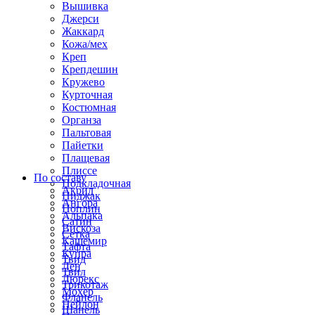
Вышивка
Джерси
Жаккард
Кожа/мех
Креп
Крепдешин
Кружево
Курточная
Костюмная
Органза
Пальтовая
Пайетки
Плащевая
Плиссе
По составу
Подкладочная
Акрил
Пиджак
Ангора
Поплин
Альпака
Сатин
Вискоза
Сетка
Кашемир
Тафта
Купра
Твид
Лен
Твил
Люрекс
Трикотаж
Мохер
Фланель
Нейлон
Шанель