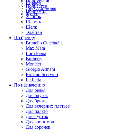
Полиуритан
Шифон
Полиэстер
Двухсторонняя
Полиамид
Футер
Хлопок
Шерсть
Шелк
Эластан
По бренду
Brunello Cuccinelli
Max Mara
Loro Piana
Burberry
Moncler
Giorgio Armani
Ermano Scervino
La Perla
По назначению
Для белья
Для блузок
Для брюк
Для вечерних платьев
Для пальто
Для курток
Для костюмов
Для сорочек