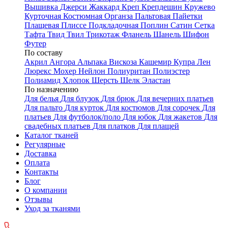
Вышивка
Джерси
Жаккард
Креп
Крепдешин
Кружево
Курточная
Костюмная
Органза
Пальтовая
Пайетки
Плащевая
Плиссе
Подкладочная
Поплин
Сатин
Сетка
Тафта
Твид
Твил
Трикотаж
Фланель
Шанель
Шифон
Футер
По составу
Акрил
Ангора
Альпака
Вискоза
Кашемир
Купра
Лен
Люрекс
Мохер
Нейлон
Полиуритан
Полиэстер
Полиамид
Хлопок
Шерсть
Шелк
Эластан
По назначению
Для белья
Для блузок
Для брюк
Для вечерних платьев
Для пальто
Для курток
Для костюмов
Для сорочек
Для
платьев
Для футболок/поло
Для юбок
Для жакетов
Для
свадебных платьев
Для платков
Для плащей
Каталог тканей
Регулярные
Доставка
Оплата
Контакты
Блог
О компании
Отзывы
Уход за тканями