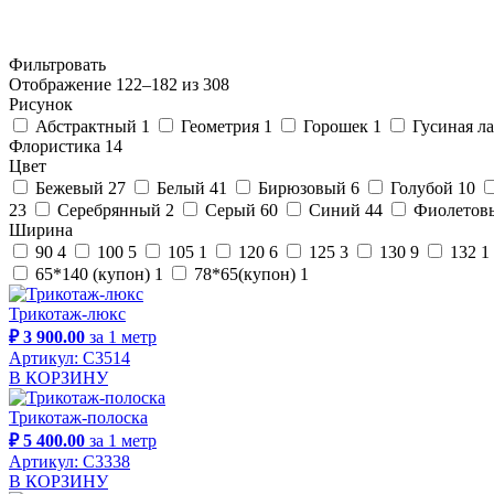
Фильтровать
Отображение 122–182 из 308
Рисунок
Абстрактный
1
Геометрия
1
Горошек
1
Гусиная л
Флористика
14
Цвет
Бежевый
27
Белый
41
Бирюзовый
6
Голубой
10
23
Серебрянный
2
Серый
60
Синий
44
Фиолетов
Ширина
90
4
100
5
105
1
120
6
125
3
130
9
132
1
65*140 (купон)
1
78*65(купон)
1
Трикотаж-люкс
₽ 3 900.00
за 1 метр
Артикул: С3514
В КОРЗИНУ
Трикотаж-полоска
₽ 5 400.00
за 1 метр
Артикул: С3338
В КОРЗИНУ