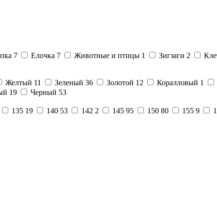
апка
7
Елочка
7
Животные и птицы
1
Зигзаги
2
Кле
Желтый
11
Зеленый
36
Золотой
12
Коралловый
1
ый
19
Черный
53
135
19
140
53
142
2
145
95
150
80
155
9
1