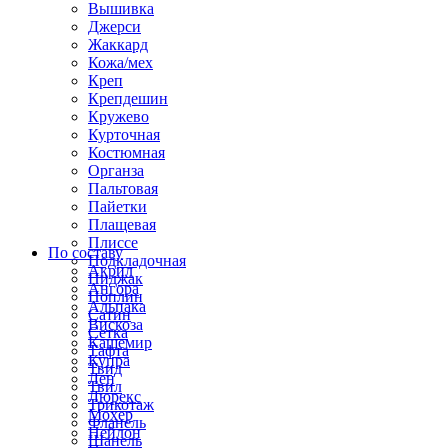
Вышивка
Джерси
Жаккард
Кожа/мех
Креп
Крепдешин
Кружево
Курточная
Костюмная
Органза
Пальтовая
Пайетки
Плащевая
Плиссе
По составу
Подкладочная
Акрил
Пиджак
Ангора
Поплин
Альпака
Сатин
Вискоза
Сетка
Кашемир
Тафта
Купра
Твид
Лен
Твил
Люрекс
Трикотаж
Мохер
Фланель
Нейлон
Шанель