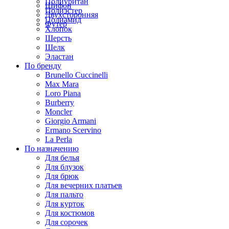
Полиуритан
Шифон
Полиэстер
Двухсторонняя
Полиамид
Футер
Хлопок
Шерсть
Шелк
Эластан
По бренду
Brunello Cuccinelli
Max Mara
Loro Piana
Burberry
Moncler
Giorgio Armani
Ermano Scervino
La Perla
По назначению
Для белья
Для блузок
Для брюк
Для вечерних платьев
Для пальто
Для курток
Для костюмов
Для сорочек