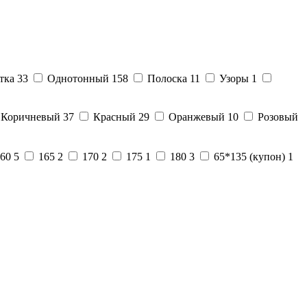
тка
33
Однотонный
158
Полоска
11
Узоры
1
Коричневый
37
Красный
29
Оранжевый
10
Розовый
60
5
165
2
170
2
175
1
180
3
65*135 (купон)
1